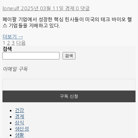
loneulf
2025년 03월 11일
경제
0 댓글
페이팔 기업에서 성장한 핵심 힌사들이 미국의 테크 바이오 헬
스 기업들을 지배하고 있다.
더보기 →
글
1
2
3
다음
검색
페
검색
이
이메일 구독
지
매
김
건강
경제
상식
생산성
생활