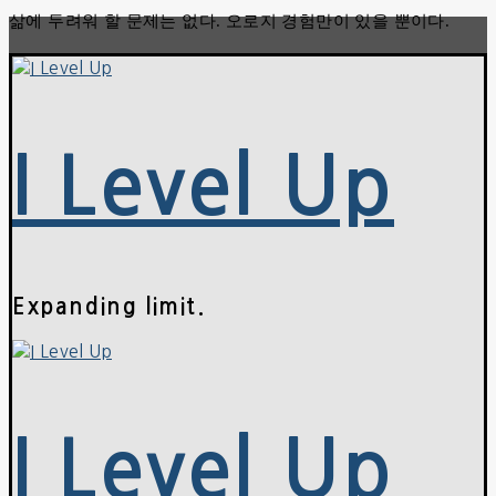
삶에 두려워 할 문제는 없다. 오로지 경험만이 있을 뿐이다.
콘
메
닫
텐
뉴
기
츠
로
바
로
I Level Up
가
기
Expanding limit.
I Level Up