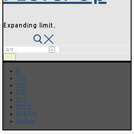
Expanding limit.
검
색
메뉴
:
홈
건강
경제
생활
상식
생산성
경제지표
Author