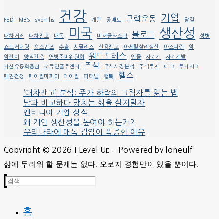
건강
기업
근력운동
FED
MBS
syphilis
계란
공매도
달걀
미국
생산성
블로그
대차거래
대차잔고
매독
미세플라스틱
성병
쇼트커버링
숏스퀴즈
수출
시필리스
신용잔고
아세틸살리실산
아스피린
암
워드프레스
암전이
양적긴축
연방준비위원회
인물
자기계
자기계발
주식
자산유동화증권
조류인풀루엔자
주식시장분석
주식투자
테크
투자지표
헬스
패권전쟁
패이팔마피아
페이팔
피터틸
행복
‘대차잔고’ 분석: 주가 하락의 그림자를 읽는 법
남과 비교하다 망치는 삶을 살지말자
엔비디아 기업 상식
왜 개인 생산성을 높여야 하는가?
우리나라에 매독 감염이 폭증한 이유
Copyright © 2026 I Level Up – Powered by loneulf
삶에 두려워 할 문제는 없다. 오로지 경험만이 있을 뿐이다.
검
색
:
홈