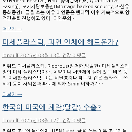
도(Federal Reserve, Fed), 양적완화(QE, Quantitative
Easing), 모기지담보증권(Mortage backed security, 자산유
동화증권). 글을 쓰는 이유 미연준은 팬데믹 이후 지속적으로 양
적긴축을 진행하고 있다. 미연준의…
더보기 →
미세플라스틱, 과연 인체에 해로운가?
loneulf
2025년 03월 13일
건강
0 댓글
키워드 미세플라스틱, Rigorous(엄격한,엄밀한) 미세플라스틱
정의 미세 플라스틱이란, 치약이나 세안제에 들어 있는 비즈 등
의 미세한 플라스틱, 또는 비닐봉지나 페트병 같은 플라스틱 쓰
레기 등이 자외선과 파도에 의해 5mm 이하까지…
더보기 →
한국이 미국에 계란(달걀) 수출?
loneulf
2025년 03월 12일
건강
0 댓글
키워드 조류인플루엔자, H5N1변종. 글을 쓰는 이유 조류인플