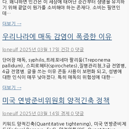
다. 왜냐하면 인간은 이 세상에 태어난 순간부터 생명을 유지하
기 위해 끝없이 뭔가를 소비해야 하는 존재다. 소비는 필연인
데…
더보기 →
우리나라에 매독 감염이 폭증한 이유
loneulf
2025년 03월 17일
건강
0 댓글
단어장 매독, syphilis,트레포네마 팔리둠(Treponema
pallidum), 스피로헤타(spirochetes),질병관리청,3급 전염병,
4급 전염병. 글을 쓰는 이유 콘돔 사용이 보편화 되고, 성병에
대한 인식이 매우 낮아졌다. 특히 매독의 위험성에 대한…
더보기 →
미국 연방준비위원회 양적긴축 정책
loneulf
2025년 03월 14일
경제
0 댓글
키워드 양적긴축(Quantitative tightening), 미국 연방준비제