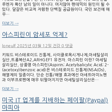
루엔자 확산 남의 일이 아니다. 머지않아 팬데믹의 원인이 될 수
있다. 달걀은 비교적 저렴한 단백질 공급원이다. 국민 보건에 매
우…
더보기 →
아스피린이 암세포 억제?
loneulf
2025년 03월 12일
건강
0 댓글
키워드 비스테로이드 진통제, 사이클로옥시게나제,아세틸살리
실산,트롬복산A2,ARHGEF1 유전자. 아스피린 이란? 아세틸
살리실산, 상품명 아스피린(Aspirin; Acetylsalicylic Acid; 2-
(acetoxy)benzoic acid)은 비스테로이드 진통제(NSAIDs),
해열제의 일종이다. 단순 진통/해열 효과에선 아세트아미노펜
과 이부프로펜에 매우 뒤떨어지지만 아세틸살리실산은…
더보기 →
미국 IT 업계를 지배하는 페이팔(Paypal)
마피아