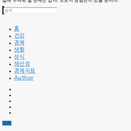
삶에 두려워 할 문제는 없다. 오로지 경험만이 있을 뿐이다.
검
색
:
홈
건강
경제
생활
상식
생산성
경제지표
Author
버튼