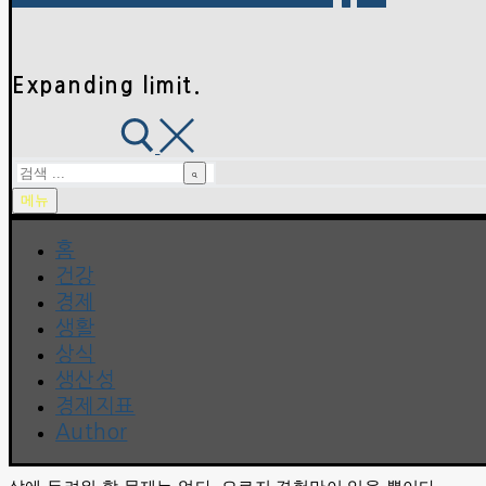
Expanding limit.
검
색
메뉴
:
홈
건강
경제
생활
상식
생산성
경제지표
Author