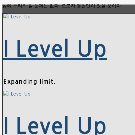
삶에 두려워 할 문제는 없다. 오로지 경험만이 있을 뿐이다.
콘
메
닫
텐
뉴
기
츠
로
바
로
I Level Up
가
기
Expanding limit.
I Level Up