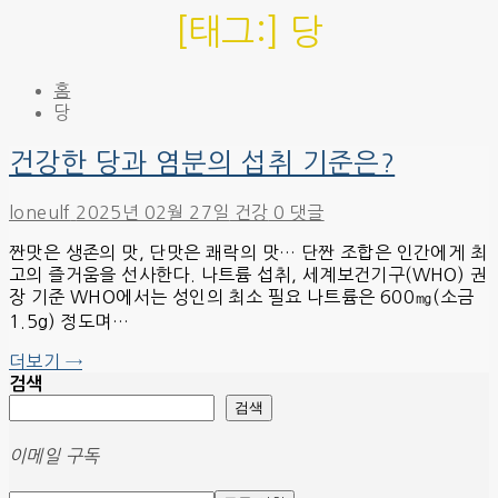
[태그:]
당
홈
당
건강한 당과 염분의 섭취 기준은?
loneulf
2025년 02월 27일
건강
0 댓글
짠맛은 생존의 맛, 단맛은 쾌락의 맛… 단짠 조합은 인간에게 최
고의 즐거움을 선사한다. 나트륨 섭취, 세계보건기구(WHO) 권
장 기준 WHO에서는 성인의 최소 필요 나트륨은 600㎎(소금
1.5g) 정도며…
더보기 →
검색
검색
이메일 구독