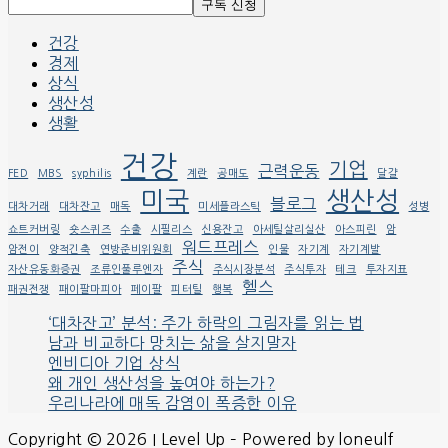
건강
경제
상식
생산성
생활
건강
기업
근력운동
FED
MBS
syphilis
계란
공매도
달걀
미국
생산성
블로그
대차거래
대차잔고
매독
미세플라스틱
성병
쇼트커버링
숏스퀴즈
수출
시필리스
신용잔고
아세틸살리실산
아스피린
암
워드프레스
암전이
양적긴축
연방준비위원회
인물
자기계
자기계발
주식
자산유동화증권
조류인풀루엔자
주식시장분석
주식투자
테크
투자지표
헬스
패권전쟁
패이팔마피아
페이팔
피터틸
행복
‘대차잔고’ 분석: 주가 하락의 그림자를 읽는 법
남과 비교하다 망치는 삶을 살지말자
엔비디아 기업 상식
왜 개인 생산성을 높여야 하는가?
우리나라에 매독 감염이 폭증한 이유
Copyright © 2026 I Level Up – Powered by loneulf