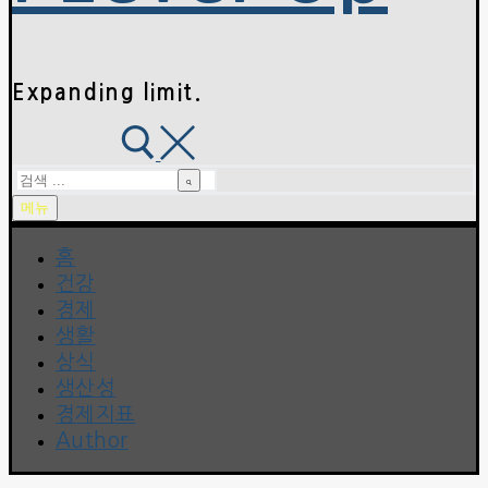
Expanding limit.
검
색
메뉴
:
홈
건강
경제
생활
상식
생산성
경제지표
Author