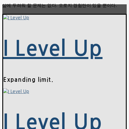
삶에 두려워 할 문제는 없다. 오로지 경험만이 있을 뿐이다.
콘
메
닫
텐
뉴
기
츠
로
바
로
I Level Up
가
기
Expanding limit.
I Level Up