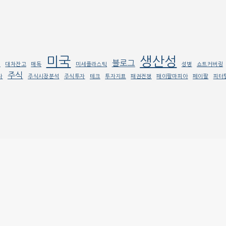
미국
생산성
블로그
래
대차잔고
매독
미세플라스틱
성병
쇼트커버링
주식
자
주식시장분석
주식투자
테크
투자지표
패권전쟁
패이팔마피아
페이팔
피터