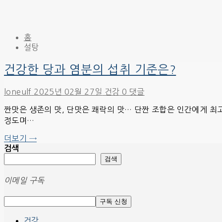
홈
설탕
건강한 당과 염분의 섭취 기준은?
loneulf
2025년 02월 27일
건강
0 댓글
짠맛은 생존의 맛, 단맛은 쾌락의 맛… 단짠 조합은 인간에게 최고
정도며…
더보기 →
검색
검색
이메일 구독
건강