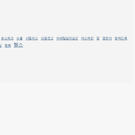
숏스퀴즈
수출
시필리스
신용잔고
아세틸살리실산
아스피린
암
암전이
양적긴축
헬스
틸
행복