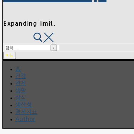
Expanding limit.
검
색
메뉴
:
홈
건강
경제
생활
상식
생산성
경제지표
Author