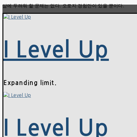
삶에 두려워 할 문제는 없다. 오로지 경험만이 있을 뿐이다.
콘
메
닫
텐
뉴
기
츠
로
바
로
I Level Up
가
기
Expanding limit.
I Level Up