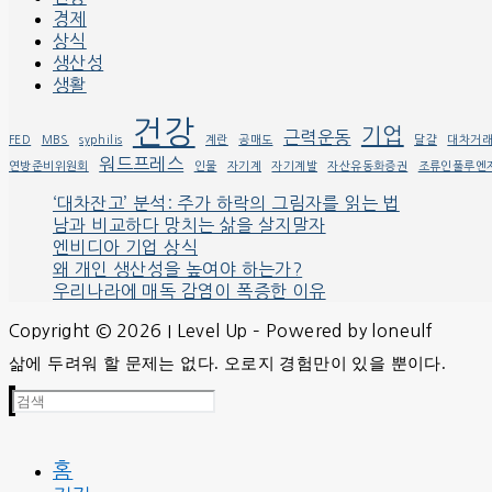
경제
상식
생산성
생활
건강
기업
근력운동
FED
MBS
syphilis
계란
공매도
달걀
대차거
워드프레스
연방준비위원회
인물
자기계
자기계발
자산유동화증권
조류인풀루엔
‘대차잔고’ 분석: 주가 하락의 그림자를 읽는 법
남과 비교하다 망치는 삶을 살지말자
엔비디아 기업 상식
왜 개인 생산성을 높여야 하는가?
우리나라에 매독 감염이 폭증한 이유
Copyright © 2026 I Level Up – Powered by loneulf
삶에 두려워 할 문제는 없다. 오로지 경험만이 있을 뿐이다.
검
색
:
홈