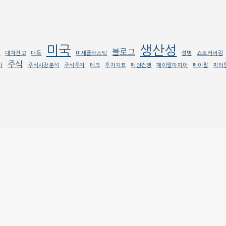
미국
생산성
블로그
래
대차잔고
매독
미세플라스틱
성병
쇼트커버링
주식
자
주식시장분석
주식투자
테크
투자지표
패권전쟁
패이팔마피아
페이팔
피터