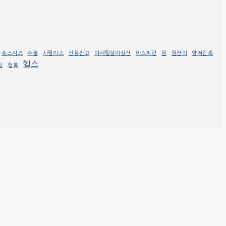
숏스퀴즈
수출
시필리스
신용잔고
아세틸살리실산
아스피린
암
암전이
양적긴축
헬스
틸
행복