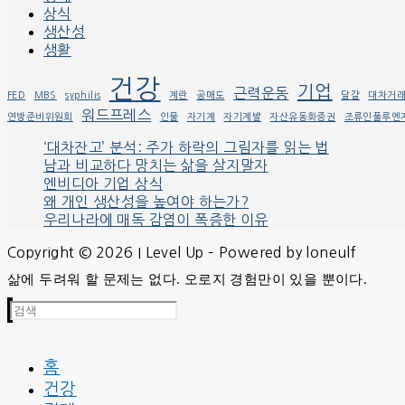
상식
생산성
생활
건강
기업
근력운동
FED
MBS
syphilis
계란
공매도
달걀
대차거
워드프레스
연방준비위원회
인물
자기계
자기계발
자산유동화증권
조류인풀루엔
‘대차잔고’ 분석: 주가 하락의 그림자를 읽는 법
남과 비교하다 망치는 삶을 살지말자
엔비디아 기업 상식
왜 개인 생산성을 높여야 하는가?
우리나라에 매독 감염이 폭증한 이유
Copyright © 2026 I Level Up – Powered by loneulf
삶에 두려워 할 문제는 없다. 오로지 경험만이 있을 뿐이다.
검
색
:
홈
건강