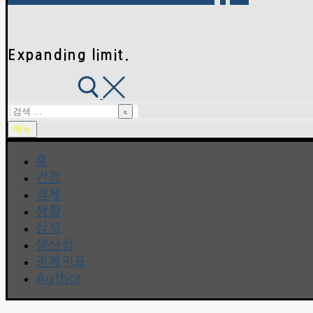
Expanding limit.
검
색
메뉴
:
홈
건강
경제
생활
상식
생산성
경제지표
Author