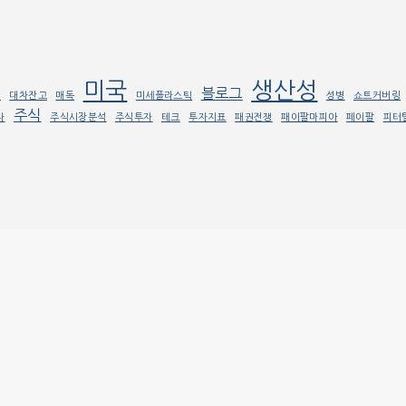
미국
생산성
블로그
래
대차잔고
매독
미세플라스틱
성병
쇼트커버링
주식
자
주식시장분석
주식투자
테크
투자지표
패권전쟁
패이팔마피아
페이팔
피터