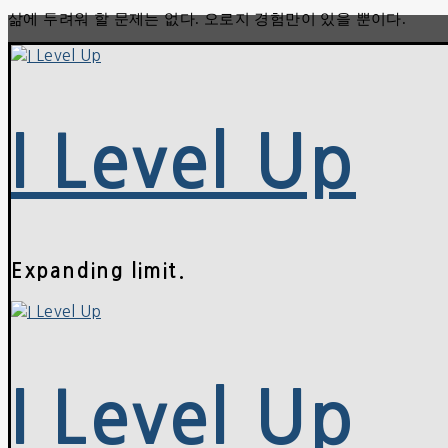
삶에 두려워 할 문제는 없다. 오로지 경험만이 있을 뿐이다.
콘
메
닫
텐
뉴
기
츠
로
바
로
I Level Up
가
기
Expanding limit.
I Level Up