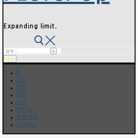
Expanding limit.
검
색
메뉴
:
홈
건강
경제
생활
상식
생산성
경제지표
Author