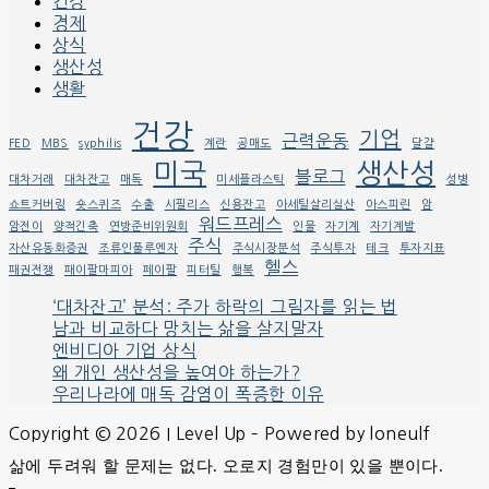
건강
경제
상식
생산성
생활
건강
기업
근력운동
FED
MBS
syphilis
계란
공매도
달걀
미국
생산성
블로그
대차거래
대차잔고
매독
미세플라스틱
성병
쇼트커버링
숏스퀴즈
수출
시필리스
신용잔고
아세틸살리실산
아스피린
암
워드프레스
암전이
양적긴축
연방준비위원회
인물
자기계
자기계발
주식
자산유동화증권
조류인풀루엔자
주식시장분석
주식투자
테크
투자지표
헬스
패권전쟁
패이팔마피아
페이팔
피터틸
행복
‘대차잔고’ 분석: 주가 하락의 그림자를 읽는 법
남과 비교하다 망치는 삶을 살지말자
엔비디아 기업 상식
왜 개인 생산성을 높여야 하는가?
우리나라에 매독 감염이 폭증한 이유
Copyright © 2026 I Level Up – Powered by loneulf
삶에 두려워 할 문제는 없다. 오로지 경험만이 있을 뿐이다.