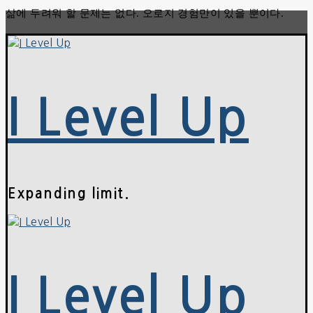
삶에 두려워 할 문제는 없다. 오로지 경험만이 있을 뿐이다.
콘
메
닫
텐
뉴
기
츠
로
바
로
I Level Up
가
기
Expanding limit.
I Level Up