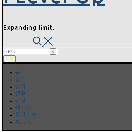
Expanding limit.
검
색
메뉴
:
홈
건강
경제
생활
상식
생산성
경제지표
Author