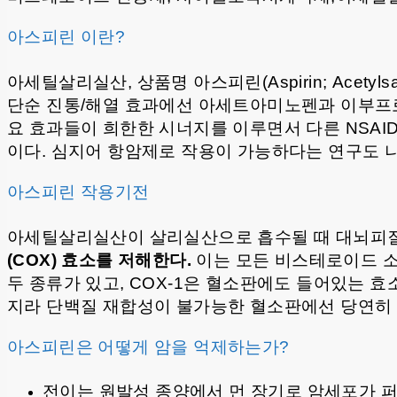
아스피린 이란?
아세틸살리실산, 상품명 아스피린(Aspirin; Acetylsalicyl
단순 진통/해열 효과에선 아세트아미노펜과 이부프로
요 효과들이 희한한 시너지를 이루면서 다른 NSAID
이다. 심지어 항암제로 작용이 가능하다는 연구도 
아스피린 작용기전
아세틸살리실산이 살리실산으로 흡수될 때 대뇌피
(COX) 효소를 저해한다.
이는 모든 비스테로이드 소염진통제
두 종류가 있고, COX-1은 혈소판에도 들어있는
지라 단백질 재합성이 불가능한 혈소판에선 당연히 
아스피린은 어떻게 암을 억제하는가?
전이는 원발성 종양에서 먼 장기로 암세포가 퍼