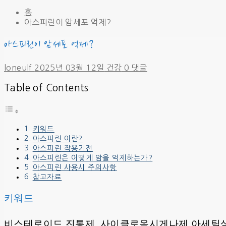
홈
아스피린이 암세포 억제?
아스피린이 암세포 억제?
loneulf
2025년 03월 12일
건강
0 댓글
Table of Contents
키워드
아스피린 이란?
아스피린 작용기전
아스피린은 어떻게 암을 억제하는가?
아스피린 사용시 주의사항
참고자료
키워드
비스테로이드 진통제, 사이클로옥시게나제,아세틸살리