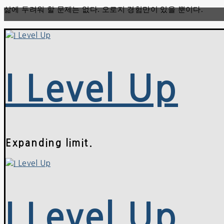
삶에 두려워 할 문제는 없다. 오로지 경험만이 있을 뿐이다.
콘
메
닫
텐
뉴
기
츠
로
바
로
가
I Level Up
기
Expanding limit.
I Level Up