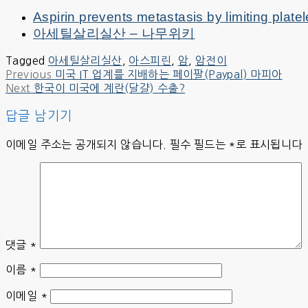
Aspirin prevents metastasis by limiting plate
아세틸살리실산 – 나무위키
Tagged
아세틸살리실산
,
아스피린
,
암
,
암전이
Previous
글
Previous
미국 IT 업계를 지배하는 페이팔(Paypal) 마피아
Next
post:
Next
한국이 미국에 계란(달걀) 수출?
탐
post:
답글 남기기
색
이메일 주소는 공개되지 않습니다.
필수 필드는
*
로 표시됩니다
댓글
*
이름
*
이메일
*